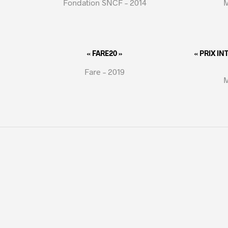
Fondation SNCF – 2014
M
« FARE20 »
« PRIX I
Fare – 2019
M