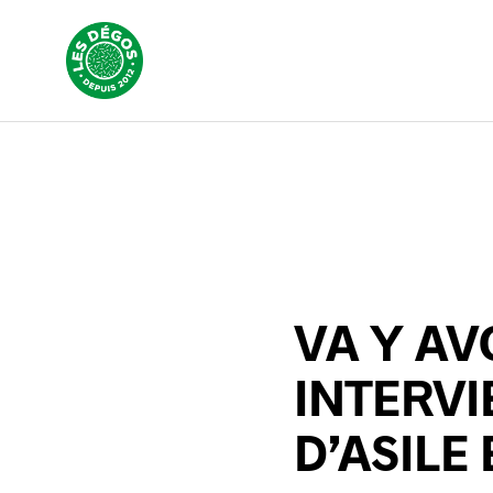
VA Y AV
INTERVI
D’ASIL