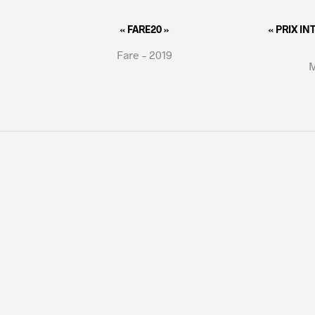
« FARE20 »
« PRIX I
Fare – 2019
M