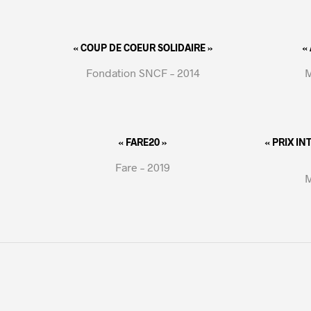
« COUP DE COEUR SOLIDAIRE »
«
Fondation SNCF – 2014
M
« FARE20 »
« PRIX I
Fare – 2019
M