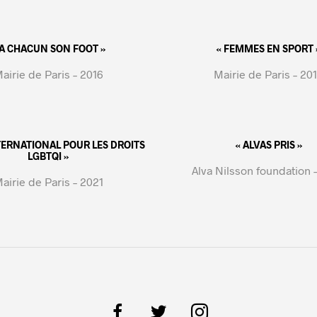
 A CHACUN SON FOOT »
« FEMMES EN SPORT 
airie de Paris – 2016
Mairie de Paris – 20
NTERNATIONAL POUR LES DROITS
« ALVAS PRIS »
LGBTQI »
Alva Nilsson foundation 
airie de Paris – 2021