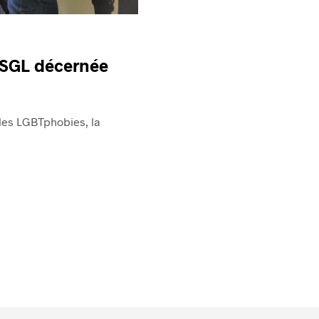
 FSGL décernée
e les LGBTphobies, la