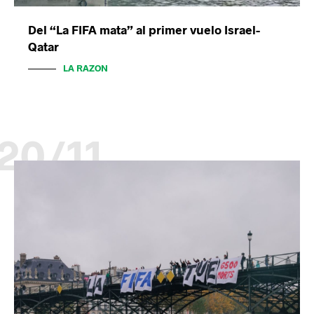
Del “La FIFA mata” al primer vuelo Israel-
Qatar
LA RAZON
20/11