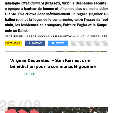
Virginie Despentes: « Sam Kerr est une
bénédiction pour la communauté gouine »
SO FOOT
26/08