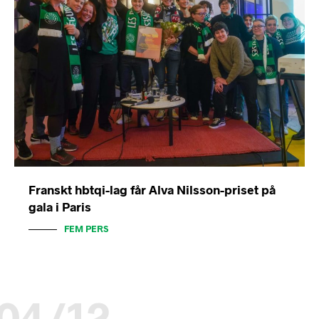
Franskt hbtqi-lag får Alva Nilsson-priset på
gala i Paris
FEM PERS
04/12