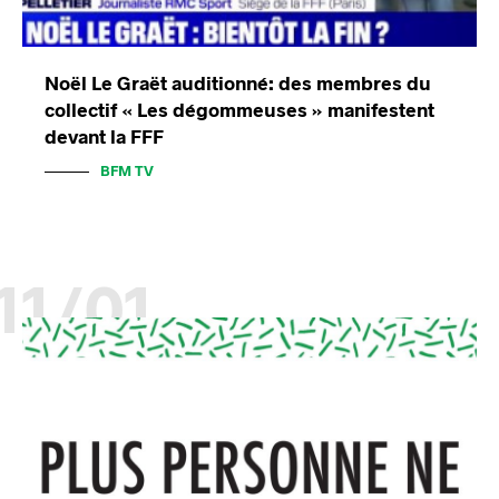
Noël Le Graët auditionné: des membres du
collectif « Les dégommeuses » manifestent
devant la FFF
BFM TV
11/01