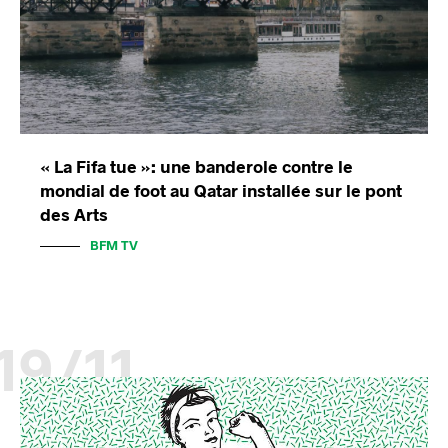
« La Fifa tue »: une banderole contre le
mondial de foot au Qatar installée sur le pont
des Arts
BFM TV
19/11