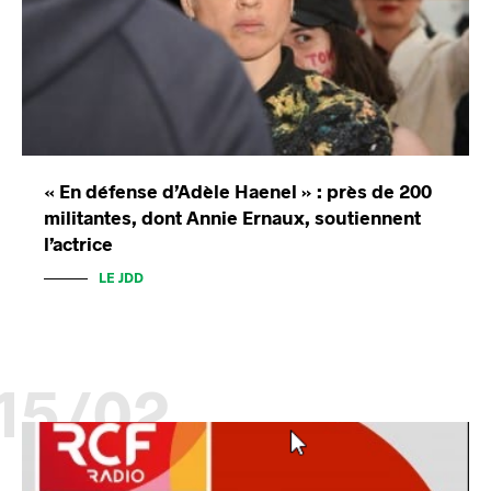
« En défense d’Adèle Haenel » : près de 200
militantes, dont Annie Ernaux, soutiennent
l’actrice
LE JDD
15/02