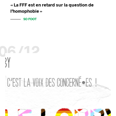
« La FFF est en retard sur la question de
l’homophobie »
SO FOOT
06/12