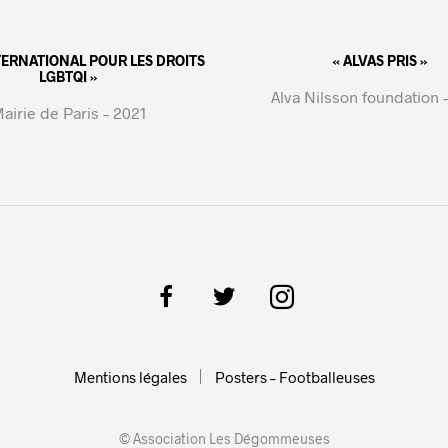
NTERNATIONAL POUR LES DROITS
« ALVAS PRIS »
LGBTQI »
Alva Nilsson foundation 
airie de Paris – 2021
Mentions légales
Posters – Footballeuses
© Association Les Dégommeuses