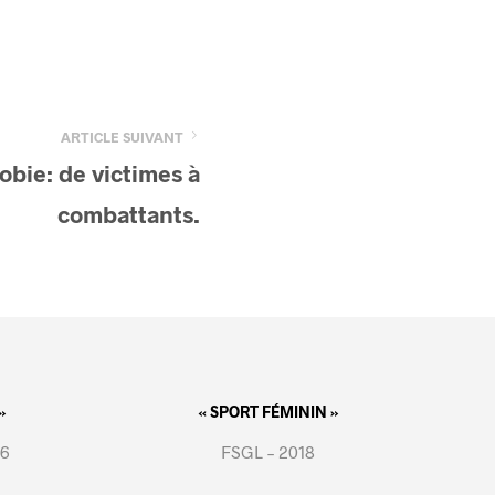
ARTICLE SUIVANT
bie: de victimes à
combattants.
»
« SPORT FÉMININ »
16
FSGL – 2018