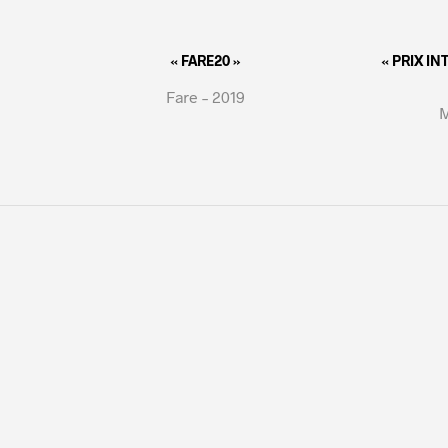
« FARE20 »
« PRIX I
Fare – 2019
M