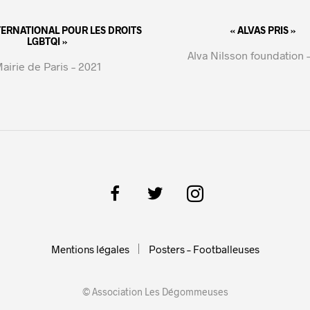
NTERNATIONAL POUR LES DROITS
« ALVAS PRIS »
LGBTQI »
Alva Nilsson foundation 
airie de Paris – 2021
Mentions légales
Posters – Footballeuses
© Association Les Dégommeuses