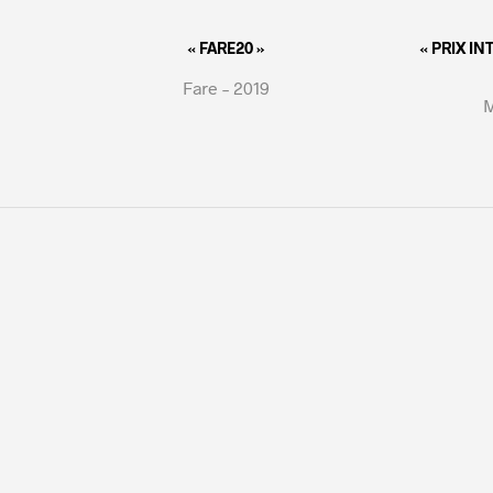
« FARE20 »
« PRIX I
Fare – 2019
M