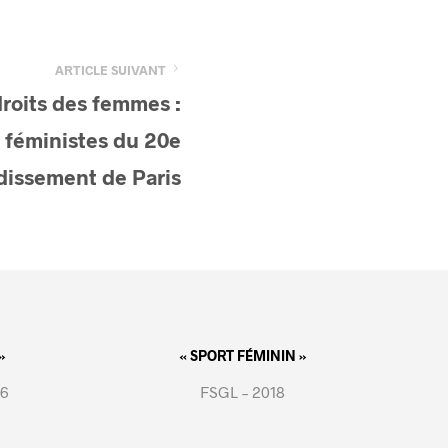
ARTICLE SUIVANT
roits des femmes :
x féministes du 20e
dissement de Paris
»
« SPORT FÉMININ »
16
FSGL – 2018