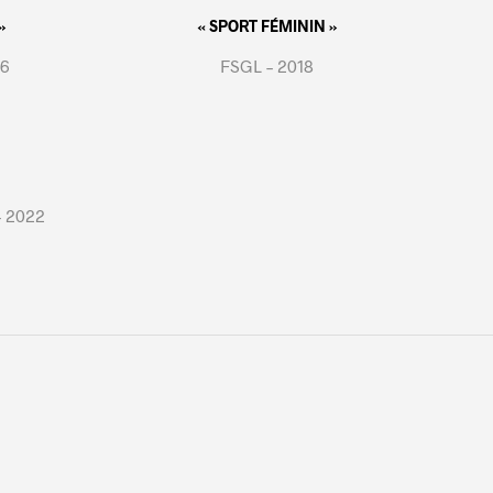
»
« SPORT FÉMININ »
16
FSGL – 2018
– 2022