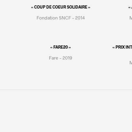
« COUP DE COEUR SOLIDAIRE »
«
Fondation SNCF – 2014
M
« FARE20 »
« PRIX I
Fare – 2019
M