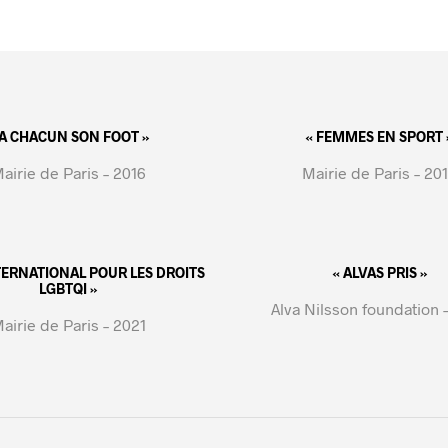
 A CHACUN SON FOOT »
« FEMMES EN SPORT 
airie de Paris – 2016
Mairie de Paris – 20
NTERNATIONAL POUR LES DROITS
« ALVAS PRIS »
LGBTQI »
Alva Nilsson foundation 
airie de Paris – 2021