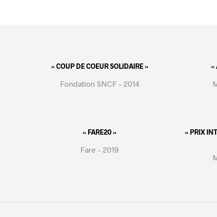
« COUP DE COEUR SOLIDAIRE »
«
Fondation SNCF – 2014
M
« FARE20 »
« PRIX I
Fare – 2019
M