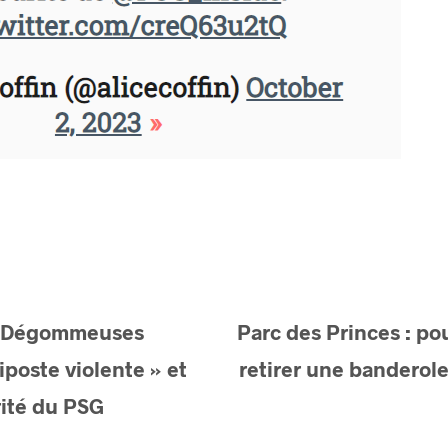
es Dégommeuses
Parc des Princes : pou
poste violente » et
retirer une banderole
rité du PSG