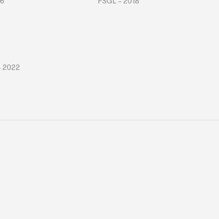
16
FSGL – 2018
– 2022