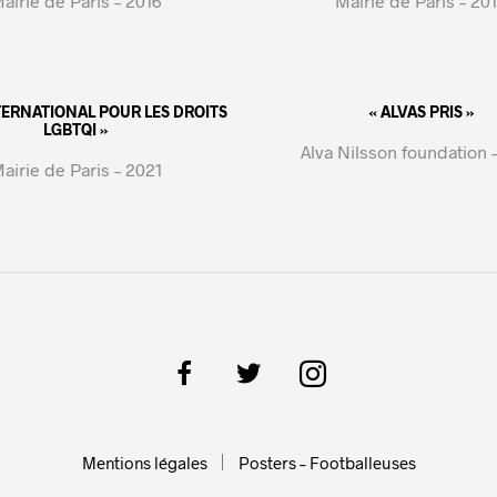
airie de Paris – 2016
Mairie de Paris – 20
NTERNATIONAL POUR LES DROITS
« ALVAS PRIS »
LGBTQI »
Alva Nilsson foundation 
airie de Paris – 2021
Mentions légales
Posters – Footballeuses