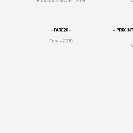
Fondation SNCF – 2014
M
« FARE20 »
« PRIX I
Fare – 2019
M