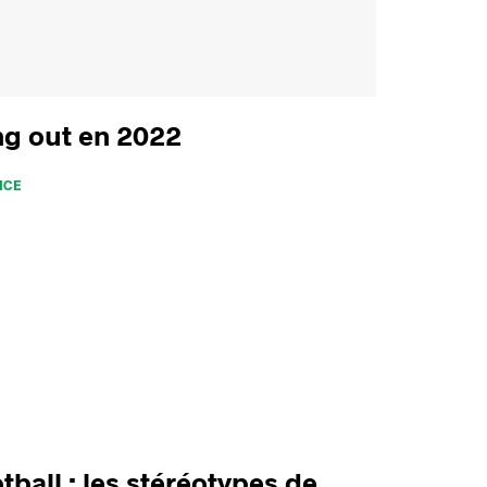
ng out en 2022
NCE
tball : les stéréotypes de