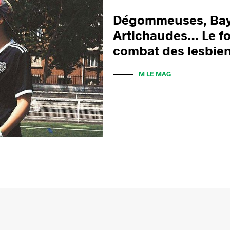
Dégommeuses, Bay
Artichaudes… Le foo
combat des lesbie
M LE MAG