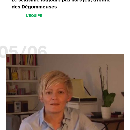
des Dégommeuses
L'EQUIPE
05/06