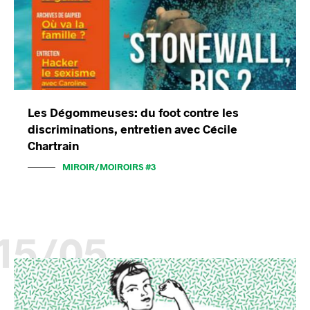
Les Dégommeuses: du foot contre les
discriminations, entretien avec Cécile
Chartrain
MIROIR/MOIROIRS #3
15/05