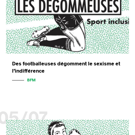
Des footballeuses dégomment le sexisme et
l’indifférence
BFM
05/07