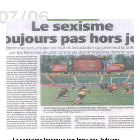
07/06
Le sexisime toujours pas hors jeu, tribune