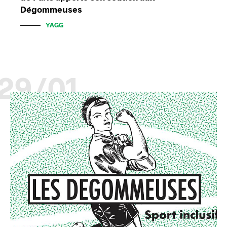
Dégommeuses
YAGG
29/01