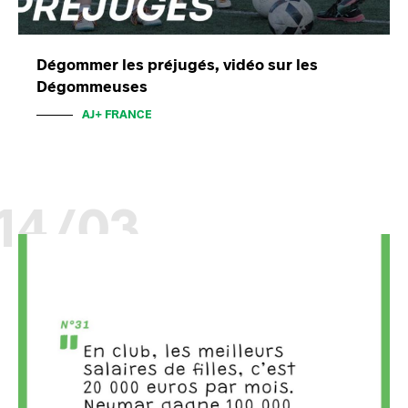
Dégommer les préjugés, vidéo sur les
Dégommeuses
AJ+ FRANCE
14/03