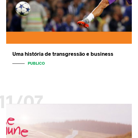
Uma história de transgressão e business
PUBLICO
11/07