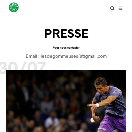
PRESSE
Pour nous contacter
Email : lesdegommeuses(at)gmail.com
30/07