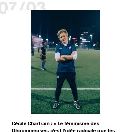
07/03
Cécile Chartrain : « Le féminisme des
Dégommeuses, c’est l’idée radicale que les