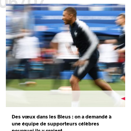
06/07
Des vœux dans les Bleus : on a demandé à
une équipe de supporteurs célèbres
pourquoi ils y croient