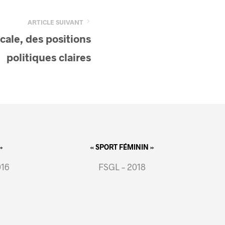
ARTICLE SUIVANT
icale, des positions
politiques claires
»
« SPORT FÉMININ »
016
FSGL – 2018