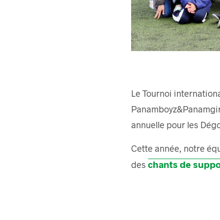
Le Tournoi internation
Panamboyz&Panamgirlz 
annuelle pour les Dégos
Cette année, notre éq
chants de supp
des