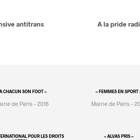
nsive antitrans
A la pride rad
 A CHACUN SON FOOT »
« FEMMES EN SPORT 
irie de Paris – 2016
Mairie de Paris – 2
NTERNATIONAL POUR LES DROITS
« ALVAS PRIS »