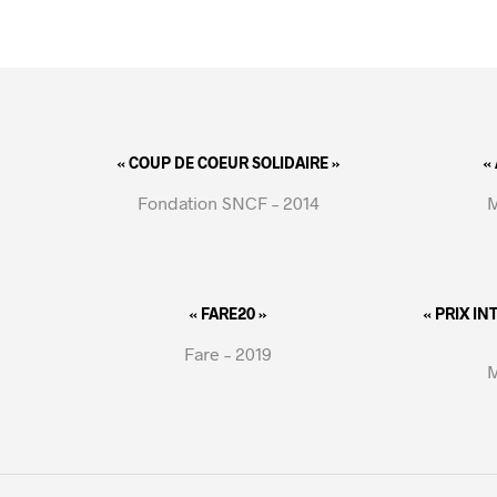
« COUP DE COEUR SOLIDAIRE »
«
Fondation SNCF – 2014
M
« FARE20 »
« PRIX I
Fare – 2019
M