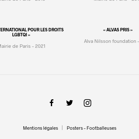
NTERNATIONAL POUR LES DROITS
« ALVAS PRIS »
LGBTQI »
Alva Nilsson foundation 
airie de Paris – 2021
Mentions légales
Posters – Footballeuses