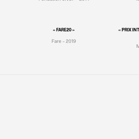
« FARE20 »
« PRIX I
Fare – 2019
M