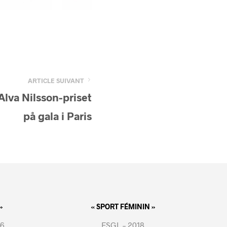
ARTICLE SUIVANT
Alva Nilsson-priset
på gala i Paris
»
« SPORT FÉMININ »
16
FSGL – 2018