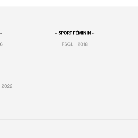
»
« SPORT FÉMININ »
16
FSGL – 2018
– 2022