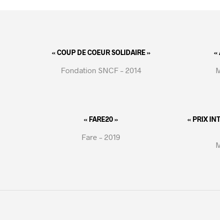
« COUP DE COEUR SOLIDAIRE »
«
Fondation SNCF – 2014
M
« FARE20 »
« PRIX I
Fare – 2019
M