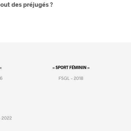
bout des préjugés ?
»
« SPORT FÉMININ »
16
FSGL – 2018
– 2022