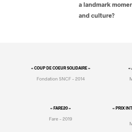
a landmark moment
and culture?
« COUP DE COEUR SOLIDAIRE »
«
Fondation SNCF – 2014
M
« FARE20 »
« PRIX I
Fare – 2019
M