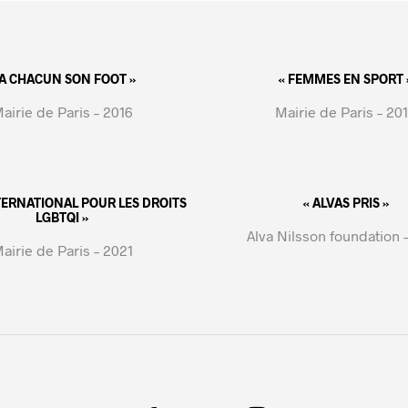
 A CHACUN SON FOOT »
« FEMMES EN SPORT 
airie de Paris – 2016
Mairie de Paris – 20
NTERNATIONAL POUR LES DROITS
« ALVAS PRIS »
LGBTQI »
Alva Nilsson foundation 
airie de Paris – 2021