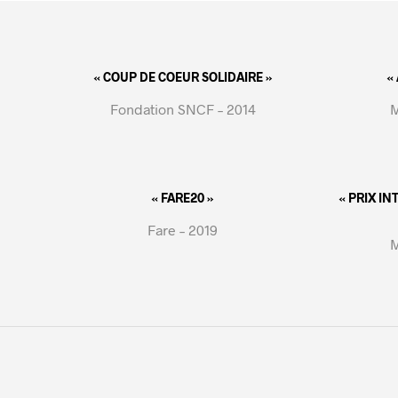
« COUP DE COEUR SOLIDAIRE »
«
Fondation SNCF – 2014
M
« FARE20 »
« PRIX I
Fare – 2019
M