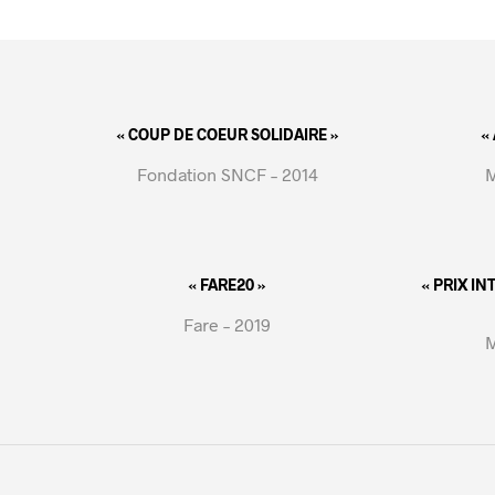
« COUP DE COEUR SOLIDAIRE »
«
Fondation SNCF – 2014
M
« FARE20 »
« PRIX I
Fare – 2019
M