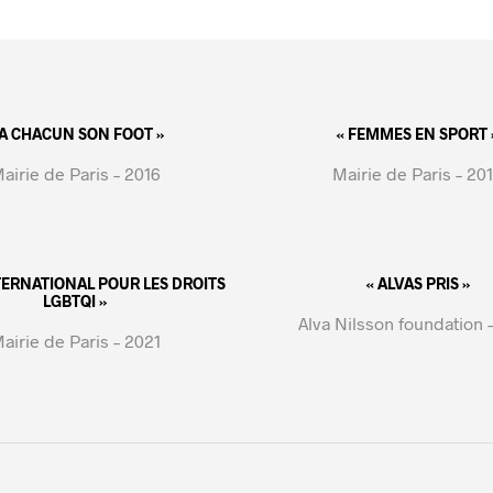
 A CHACUN SON FOOT »
« FEMMES EN SPORT 
airie de Paris – 2016
Mairie de Paris – 20
NTERNATIONAL POUR LES DROITS
« ALVAS PRIS »
LGBTQI »
Alva Nilsson foundation 
airie de Paris – 2021