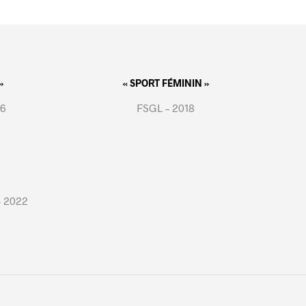
»
« SPORT FÉMININ »
16
FSGL – 2018
– 2022