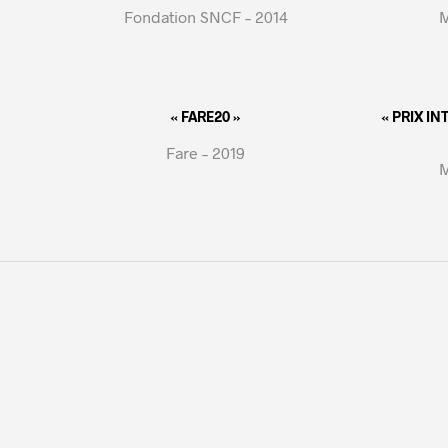
Fondation SNCF – 2014
M
« FARE20 »
« PRIX I
Fare – 2019
M