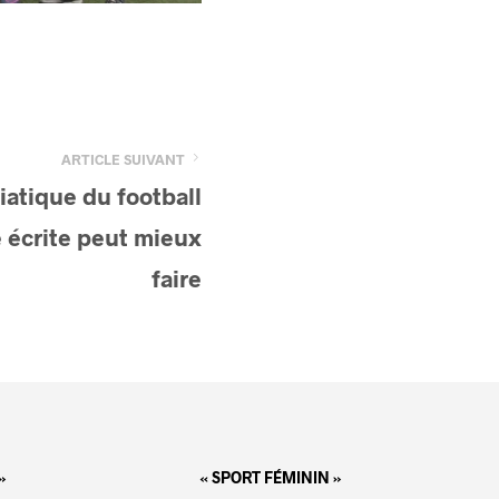
ARTICLE SUIVANT
atique du football
e écrite peut mieux
faire
»
« SPORT FÉMININ »