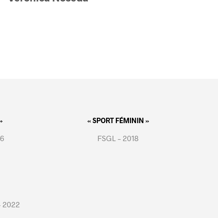
»
« SPORT FÉMININ »
16
FSGL – 2018
– 2022