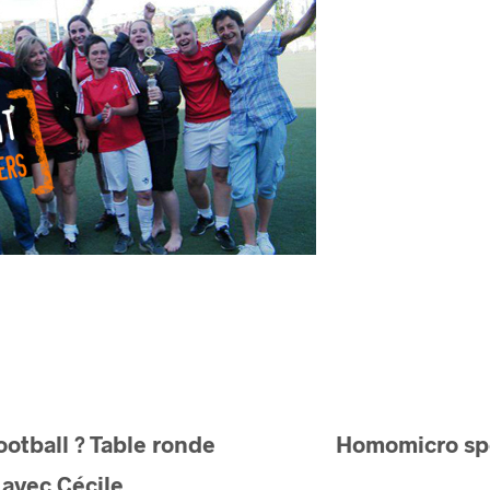
ootball ? Table ronde
Homomicro spé
avec Cécile