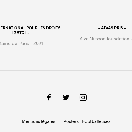
NTERNATIONAL POUR LES DROITS
« ALVAS PRIS »
LGBTQI »
Alva Nilsson foundation 
airie de Paris – 2021
Mentions légales
Posters – Footballeuses