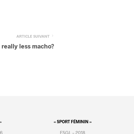
ARTICLE SUIVANT
 really less macho?
»
« SPORT FÉMININ »
16
FSGL – 2018