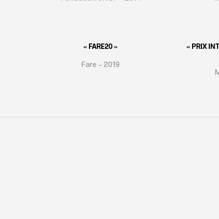
« FARE20 »
« PRIX I
Fare – 2019
M