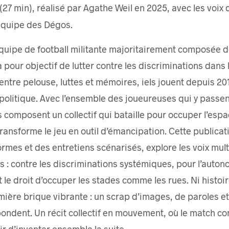
 (27 min), réalisé par Agathe Weil en 2025, avec les voix
’équipe des Dégos.
équipe de football militante majoritairement composée d
 pour objectif de lutter contre les discriminations dans l
entre pelouse, luttes et mémoires, iels jouent depuis 201
olitique. Avec l’ensemble des joueureuses qui y passent
 composent un collectif qui bataille pour occuper l’espa
transforme le jeu en outil d’émancipation. Cette publicat
mes et des entretiens scénarisés, explore les voix mult
s : contre les discriminations systémiques, pour l’auton
 le droit d’occuper les stades comme les rues. Ni histoire 
emière brique vibrante : un scrap d’images, de paroles e
ondent. Un récit collectif en mouvement, où le match co
sir d’inventer ensemble la suite.