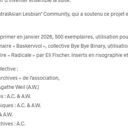
tralAsian Lesbian* Community, qui a soutenu ce projet e
rimer en janvier 2026, 500 exemplaires, utilisation pou
aire « Baskervvol », collective Bye Bye Binary, utilisation
re « Radicale » par Eli Fischer. Inserts en risographie e
lective :
archives » de l’association,
Agathe Weil (A.W.)
 : A.C. & A.W.
ques : A.C. & A.W.
& A.W.
ives : A.C.