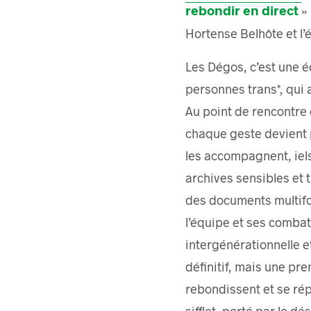
rebondir en direct
»
Hortense Belhôte et l
Les Dégos, c’est une 
personnes trans*, qui a
Au point de rencontre 
chaque geste devient p
les accompagnent, iels
archives sensibles et 
des documents multifor
l’équipe et ses combat
intergénérationnelle et
définitif, mais une pr
rebondissent et se rép
sifflet, porté par le dé