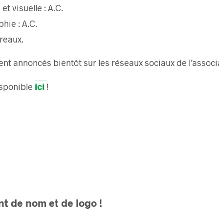
t visuelle : A.C.
hie : A.C.
reaux.
ent annoncés bientôt sur les réseaux sociaux de l’associ
ici
sponible
!
t de nom et de logo !