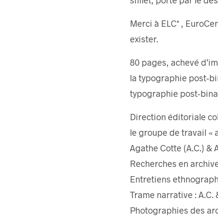
Merci à ELC* , EuroCen
exister.
80 pages, achevé d’imp
la typographie post-bin
typographie post-binai
Direction éditoriale col
le groupe de travail « 
Agathe Cotte (A.C.) & 
Recherches en archives
Entretiens ethnographi
Trame narrative : A.C. 
Photographies des arch